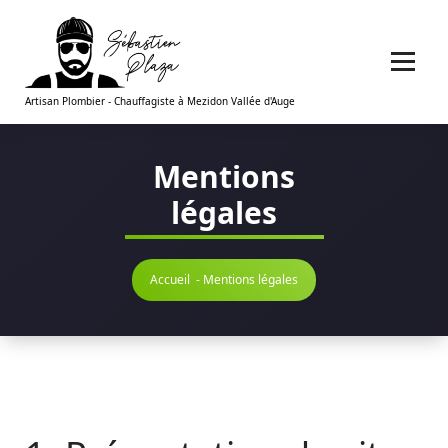
Aller
au
contenu
Artisan Plombier - Chauffagiste à Mezidon Vallée d'Auge
Mentions
légales
Accueil
-
Mentions légales