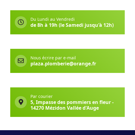
Du Lundi au Vendredi
de 8h à 19h (le Samedi jusqu'à 12h)
Nous écrire par e-mail
plaza.plomberie@orange.fr
Par courier
5, Impasse des pommiers en fleur -
14270 Mézidon Vallée d'Auge