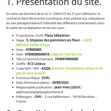
Présentation du site.
En vertu de l’article 6 de la loi n° 2004-575 du 21 juin 2004 pour la
confiance dans l’économie numérique, il est précisé aux utilisateurs
du site plazaplomberie.fr l’identité des différents intervenants dans
le cadre de sa réalisation et de son suivi :
Propriétaire : EURL
Plaza
Sébastien
Siège :
5, Impasse des pommiers en fleur
–
14270
Mézidon Vallée d’Auge
Siren :
978985885
Siret :
97898588500018
(siège de l’entreprise)
TVA intracommunautaire :
FR09978985885
Greffe :
RCS Lisieux
Code NAF / APE :
4322A
(travaux d’installation d’eau et de
gaz en tous locaux)
Forme juridique :
EURL
Date d’immatriculation :
29/08/2023
Responsable publication :
Jean-Yves LEDUC
–
webmaster[at]plazaplomberie.fr
Hébergeur :
OVH
– 2 rue Kellermann – 59100 Roubaix –
France